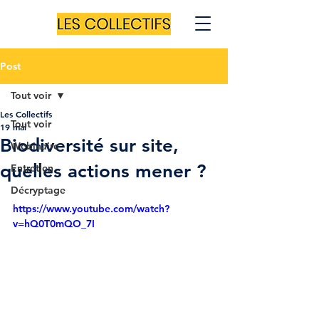
Post
Tout voir
Les Collectifs
Tout voir
19 mai
Biodiversité sur site,
Webinaire
quelles actions mener ?
Entretien
Décryptage
https://www.youtube.com/watch?
v=hQ0T0mQO_7I