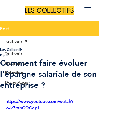
Post
Tout voir
Les Collectifs
Tout voir
8 juil.
Comment faire évoluer
Webinaire
l'épargne salariale de son
Entretien
Décryptage
entreprise ?
https://www.youtube.com/watch?
v=k7rxbCQCdpI