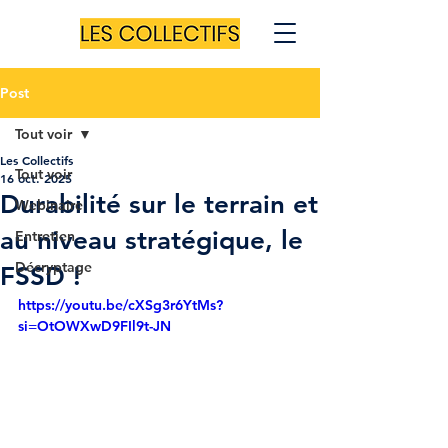
Post
Tout voir
Les Collectifs
Tout voir
16 oct. 2025
Durabilité sur le terrain et
Webinaire
au niveau stratégique, le
Entretien
Décryptage
FSSD !
https://youtu.be/cXSg3r6YtMs?
si=OtOWXwD9FIl9t-JN