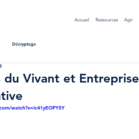
Accueil
Ressources
Agir
Décryptage
5
s du Vivant et Entreprise
tive
.com/watch?v=ic41yEOPY5Y