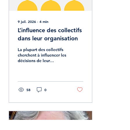
9 juil. 2026
∙
4
min
L’influence des collectifs
dans leur organisation
La plupart des collectifs
cherchent à influencer les
décisions de leur
entreprise. Pour cela,
différentes stratégies
peuvent être mises en
place. Illustration réalisée
sur Canva. Quelle
58
0
influence a réellement un
collectif ? Mesurer son
impact n’est pas une
mission aisée. La partie
visible de l’impact d’un
collectif concerne
l’empreinte carbone de