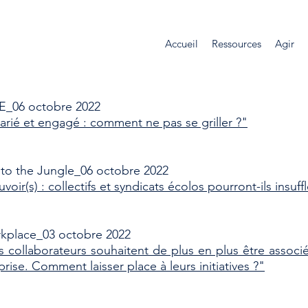
Accueil
Ressources
Agir
_06 octobre 2022
larié et engagé : comment ne pas se griller ?"
o the Jungle_06 octobre 2022
voir(s) : collectifs et syndicats écolos pourront-ils insu
kplace_03 octobre 2022
s collaborateurs souhaitent de plus en plus être associ
prise. Comment laisser place à leurs initiatives ?"