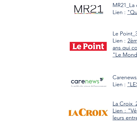
MR21_La 
Lien :
"Qua
Le Point_3
Lien :
2èm
ans qui co
"Le Monde
Carenews_
Lien :
"LE
La Croix_2
Lien : "Vé
leurs entr