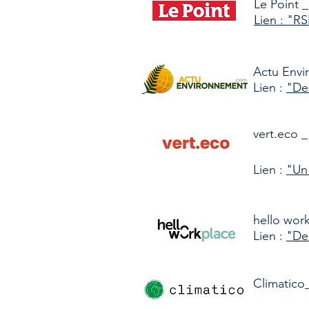
Le Point _
Lien : "RS
Actu Envi
Lien :
"Des
vert.eco _
Lien :
"Un 
hello work
Lien :
"Des
Climatico_