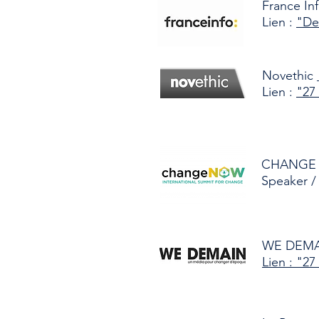
France Inf
Lien :
"Des
Novethic _
Lien :
"27 
CHANGE N
Speaker /
WE DEMAIN
Lien : "27