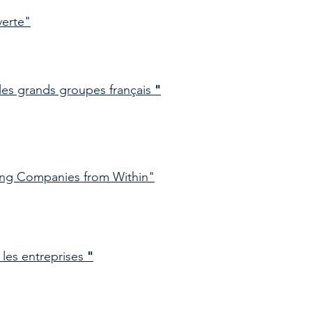
verte"
"
r les grands groupes français
ng Companies from Within"
"
r les entreprises