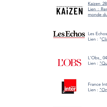
Kaizen_28 
Lien : Re
monde du 
Les Echo
Lien : "
Cli
L'Obs_ 04
Lien :
"Qu
France In
Lien :
"On