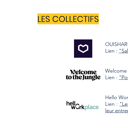
OUISHARE
Lien :
"Sa
Welcome t
Lien :
"Pou
Hello Wor
Lien :
"Le
leur entre