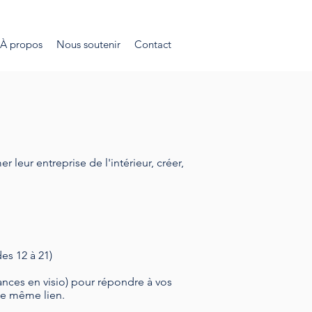
À propos
Nous soutenir
Contact
r leur entreprise de l'intérieur, créer,
es 12 à 21)
éances en visio) pour répondre à vos
le
même lien
.