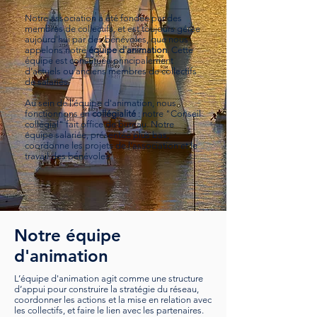
Notre association a été fondée par des
membres de collectifs, et est toujours gérée
aujourd'hui par des bénévoles, que nous
appelons notre
équipe d'animation
. Cette
équipe est constituée principalement
d'actuels ou anciens membres de collectifs
de salariés.
Au sein de l'équipe d'animation, nous
fonctionnons en
collégialité
: notre "Conseil
collégial" fait office de bureau. Notre
équipe salariée, présentée plus bas,
coordonne les projets de l'association et le
travail des bénévoles.
Notre équipe
d'animation
L’équipe d'animation agit comme une structure
d’appui pour construire la stratégie du réseau,
coordonner les actions et la mise en relation avec
les collectifs, et faire le lien avec les partenaires.