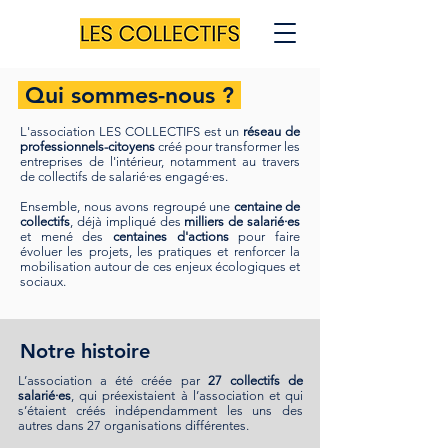
Qui sommes-nous ?
L'association LES COLLECTIFS est un
réseau de
professionnels-citoyens
créé pour transformer les
entreprises de l'intérieur, notamment au travers
de collectifs de salarié·es engagé·es.
Ensemble, nous avons regroupé une
centaine de
collectifs
, déjà impliqué des
milliers de salarié·es
et mené des
centaines d'actions
pour faire
évoluer les projets, les pratiques et renforcer la
mobilisation autour de ces enjeux écologiques et
sociaux.
Notre histoire
L’association a été créée par
27 collectifs de
salarié·es
, qui préexistaient à l’association et qui
s’étaient créés indépendamment les uns des
autres dans 27 organisations différentes.