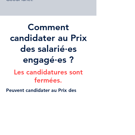
Comment
candidater au Prix
des salarié·es
engagé·es ?
Les candidatures sont
fermées.
Peuvent candidater au Prix des
salarié·es engagé·es :
les salarié·es d’entreprises de plus de
10 salarié·es
les collectifs ou groupes de travail
internes à une entreprise agissant pour
la transition écologique et solidaire de
leur organisation