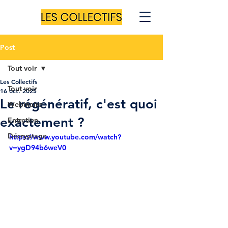
Post
Tout voir
Les Collectifs
Tout voir
16 oct. 2025
Le régénératif, c'est quoi
Webinaire
exactement ?
Entretien
Décryptage
https://www.youtube.com/watch?
v=ygD94b6weV0