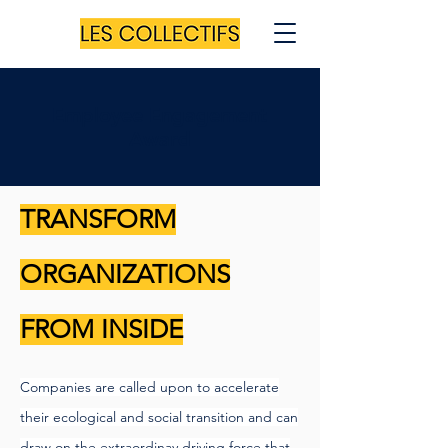
Employee Engagement
Award
TRANSFORM
ORGANIZATIONS
FROM INSIDE
Companies are called upon to accelerate
their ecological and social transition and can
draw on the
extraordinay driving force that