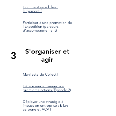
Comment sensibiliser
largement ?
Participer à une promotion de
l'Expédition (parcours
d'accompagnement)
S'organiser et
3
agir
Manifeste du Collectif
Déterminer et mener vos
premières actions (Episode 2)
​Déployer une stratégie à
impact en entreprise : bilan
carbone et ACV !​​