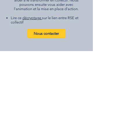
aider à le transformer en collectif. Nous
pouvons ensuite vous aider avec
l'animation et la mise en place d'action.
Lire ce
décryptage
sur le lien entre RSE et
collectif
Nous contacter
Travailler avec un collectif
existant
Il y a un déjà un collectif autonome dans
votre organisation. En tant que direction
vous voulez mieux interagir avec eux.
Nous avons des retours d'expériences à
vous partager sur les meilleures manières
de travailler ensemble.