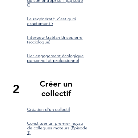
de son entreprise ? (Episode
0)
Le régénératif, c'est quoi
exactement ?
Interview Gaëtan Brisepierre
(sociologue)
Lier engagement écologique
personnel et professionnel
Créer un
2
collectif
Création d'un collectif
Constituer un premier noyau
de collègues moteurs (Episode
1)