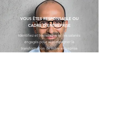
VOUS ÊTES RESPONSABLE OU
CADRE D'ENTREPRISE
Identifiez et travaillez avec les salariés
engagés pour accompagner la
transformation de votre entreprise
Signez en tant que dirigeant sponsor
VOUS ÊTES UNE ORGANISATION
QUI ACCOMPAGNE LES
ENTREPRISES
Soutenez-nous et collaborons pour
accompagner les organisations à