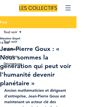
Post
Tout voir
Massimo Goyet
Tout voir
12 mai
Jean-Pierre Goux : «
Webinaire
Nous sommes la
Entretien
Décryptage
génération qui peut voir
l'humanité devenir
planétaire »
Ancien mathématicien et dirigeant 
d'entreprise, Jean-Pierre Goux est 
maintenant un acteur clé des 