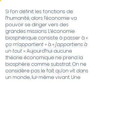
Si l’on définit les fonctions de 
l’humanité, alors l’économie va 
pouvoir se diriger vers des 
grandes missions. L’économie 
biosphérique consiste à passer à 
« 
ça m’appartient »
 à 
« j’appartiens à 
un tout »
. Aujourd’hui aucune 
théorie économique ne prend la 
biosphère comme substrat. On ne 
considère pas le fait qu’on vit dans 
un monde, lui-même vivant. Une 
fois qu’on tourne l’économie vers le 
vivant, on change la manière dont 
on habite le monde. En partant de 
cette nouvelle base, je reprends 
ensuite des concept existants 
comme l’économie circulaire, la 
bioéconomie etc.