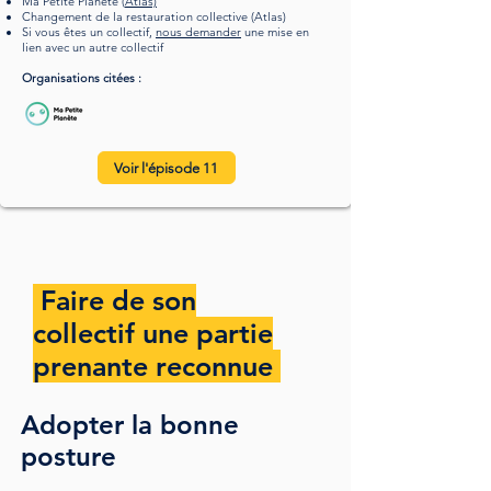
Ma Petite Planète (
Atlas)
Changement de la restauration collective
(Atlas)
Si vous êtes un collectif,
nous demander
une mise en
lien avec un autre collectif
Organisations citées :
Voir l'épisode 11
Faire de son
collectif une partie
prenante reconnue
Adopter la bonne
posture