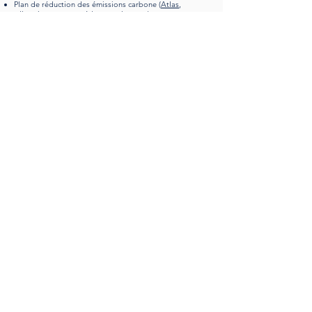
Plan de réduction des émissions carbone
(
Atlas
,
s'inscrire pour y accéder gratuitement
)
Questions-réponses avec la direction
(
Atlas)
Politique de déplacements professionnels
(
Atlas)
Développement de l'usage du vélo
(
Atlas)
Convention citoyenne interne (
Atlas)
Atelier 2tonnes
(
Atlas)
Fresque du Climat
(
Atlas)
Frontières Planétaires (
lien externe vers la définition)
Organisations citées :
Voir l'épisode 15